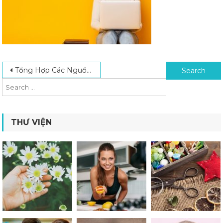
Post navigation
Search for:
Tổng Hợp Các Nguồn Thi Thử IELTS Online Hiệu Quả Nhất Hiện Nay
THƯ VIỆN