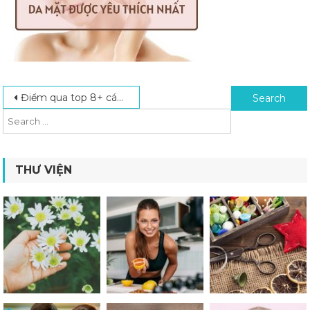
Post navigation
Search for:
Điểm qua top 8+ cách làm căng da mặt được yêu thích nhất
THƯ VIỆN