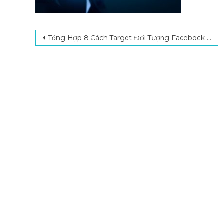
Post navigation
Tổng Hợp 8 Cách Target Đối Tượng Facebook Hiệu Quả, Tối Đa Hóa Doanh Thu