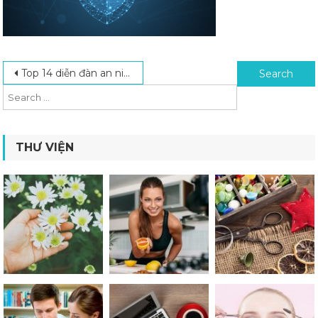
Post navigation
Search for:
Top 14 diễn đàn an ninh mạng, bảo mật lập trình uy tín
THƯ VIỆN