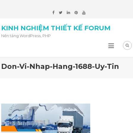
KINH NGHIỆM THIẾT KẾ FORUM
Nền tảng WordPress, PHP
Don-Vi-Nhap-Hang-1688-Uy-Tin