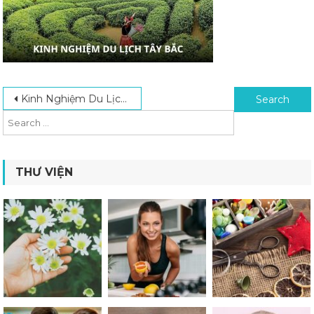
Post navigation
Search for:
Kinh Nghiệm Du Lịch Tây Bắc Mùa Nào Đẹp Nhất, Lý Tưởng Nhất
THƯ VIỆN