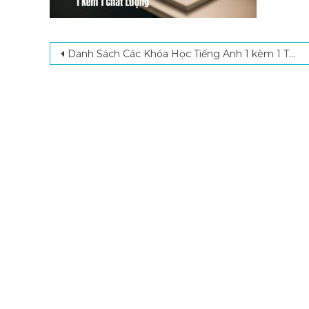
Post navigation
Danh Sách Các Khóa Học Tiếng Anh 1 kèm 1 Tốt Nhất Hiện Nay