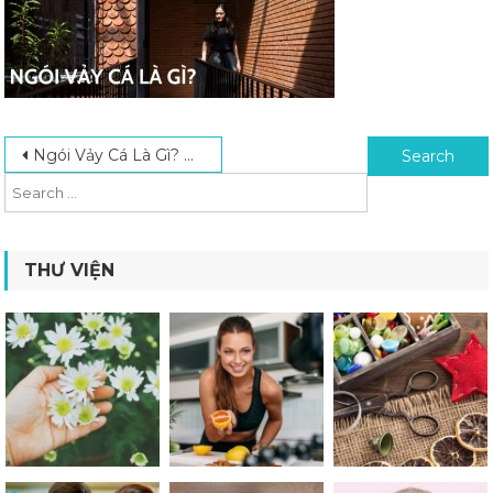
Post navigation
Search for:
Ngói Vảy Cá Là Gì? Hướng Dẫn Cách Lợp Mái Ngói Vảy Cá Đúng Kỹ Thuật
THƯ VIỆN