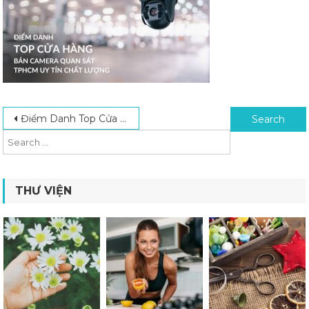
Post navigation
Search for:
Điểm Danh Top Cửa Hàng Bán Camera Quan Sát TPHCM Uy Tín Chất Lượng
THƯ VIỆN