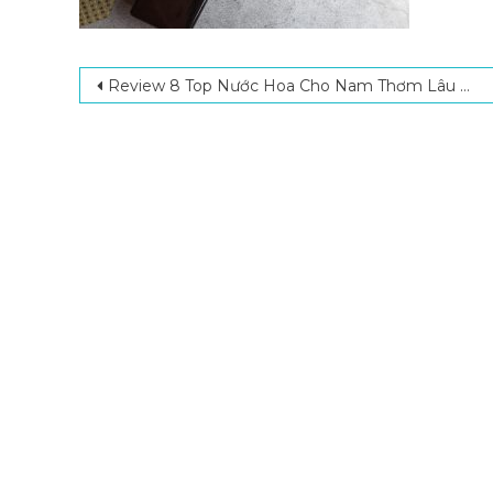
Post navigation
Review 8 Top Nước Hoa Cho Nam Thơm Lâu Được Ưa Chuộng Nhất Hiện Nay