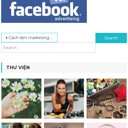
Post navigation
Search for:
Cách làm marketing online hiệu quả
THƯ VIỆN