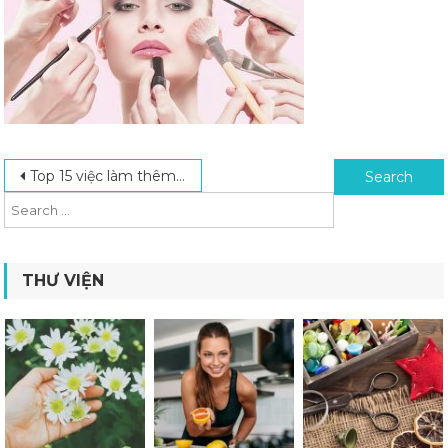
Post navigation
Search for:
Top 15 việc làm thêm tại nhà cho mẹ bỉm sữa kiếm thêm thu nhập
THƯ VIỆN