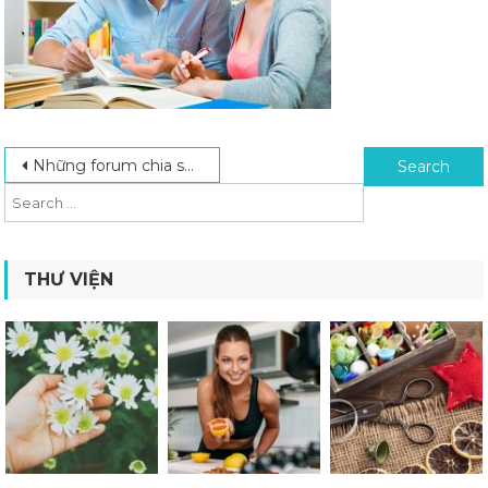
Post navigation
Search for:
Những forum chia sẻ kinh nghiệm học anh văn nổi tiếng
THƯ VIỆN