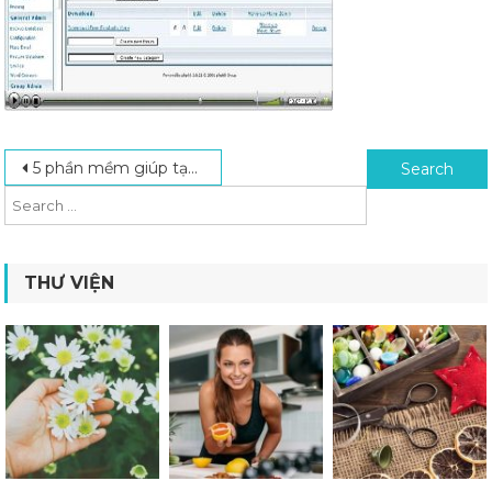
Post navigation
Search for:
5 phần mềm giúp tạo Forum tốt nhất hiện nay (Tạo Forum)
THƯ VIỆN