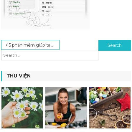
Post navigation
Search for:
5 phần mềm giúp tạo Forum tốt nhất hiện nay (Tạo Forum)
THƯ VIỆN