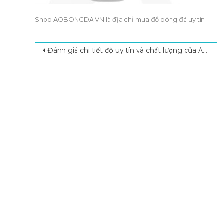
Shop AOBONGDA.VN là địa chỉ mua đồ bóng đá uy tín
Post navigation
Đánh giá chi tiết độ uy tín và chất lượng của AOBONGDA.VN