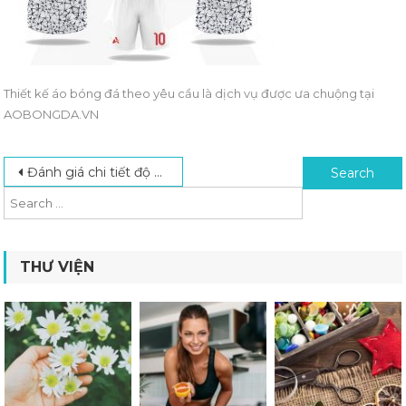
Thiết kế áo bóng đá theo yêu cầu là dịch vụ được ưa chuộng tại
AOBONGDA.VN
Post navigation
Search for:
Đánh giá chi tiết độ uy tín và chất lượng của AOBONGDA.VN
THƯ VIỆN