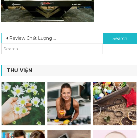
Post navigation
Search for:
Review Chất Lượng Bàn Bida Lỗ Tại Bida Trọng Hiếu
THƯ VIỆN