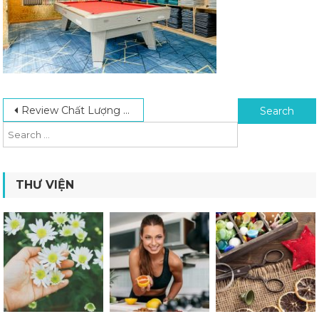
Post navigation
Search for:
Review Chất Lượng Bàn Bida Lỗ Tại Bida Trọng Hiếu
THƯ VIỆN