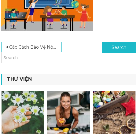
Post navigation
Search for:
Các Cách Bảo Vệ Nội Dung Khóa Học Online Trên Mọi Nền Tảng
THƯ VIỆN