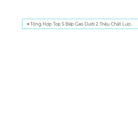
Post navigation
Tổng Hợp Top 5 Bếp Gas Dưới 2 Triệu Chất Lượng Cao Nên Mua Nhất Hiện Nay