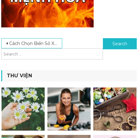
Post navigation
Search for:
Cách Chọn Biển Số Xe Hợp Mệnh Hỏa Chuẩn Chuyên Gia Phong Thủy
THƯ VIỆN