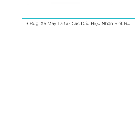
Post navigation
Bugi Xe Máy Là Gì? Các Dấu Hiệu Nhận Biết Bugi Xe Máy Bị Hỏng