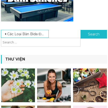
Post navigation
Search for:
Các Loại Bàn Bida Được Lựa Chọn Nhiều Nhất Hiện Nay
THƯ VIỆN