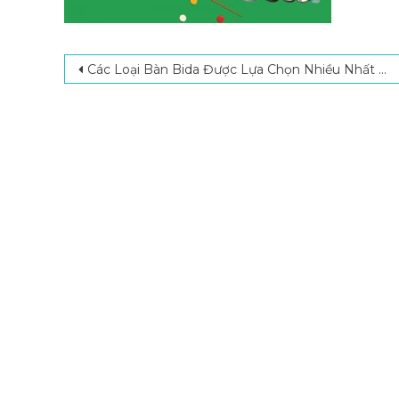
Post navigation
Các Loại Bàn Bida Được Lựa Chọn Nhiều Nhất Hiện Nay