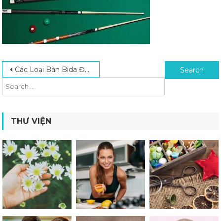
Post navigation
Search for:
Các Loại Bàn Bida Được Lựa Chọn Nhiều Nhất Hiện Nay
THƯ VIỆN