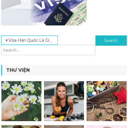
Post navigation
Search for:
Visa Hàn Quốc Là Gì? Các Loại Visa Du Học Hàn Quốc Bạn Cần Biết Mới Nhất 2024
THƯ VIỆN