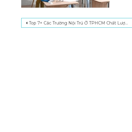
Post navigation
Top 7+ Các Trường Nội Trú Ở TPHCM Chất Lượng, Được Đánh Giá Cao