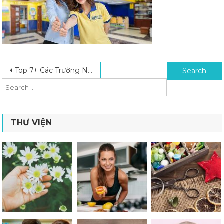
Post navigation
Search for:
Top 7+ Các Trường Nội Trú Ở TPHCM Chất Lượng, Được Đánh Giá Cao
THƯ VIỆN