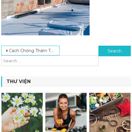
Post navigation
Search for:
Cách Chống Thấm Tường Nhà Liền Kề Hiệu Quả Từ Chuyên Gia
THƯ VIỆN