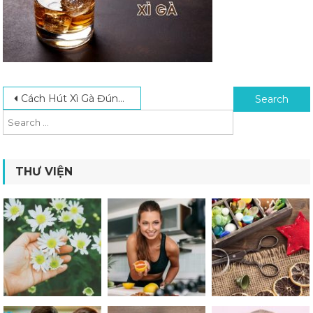
Post navigation
Search for:
Cách Hút Xì Gà Đúng Kỹ Thuật, Tận Hưởng Trọn Vẹn Hương Vị
THƯ VIỆN