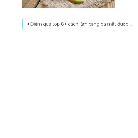
Post navigation
Điểm qua top 8+ cách làm căng da mặt được yêu thích nhất