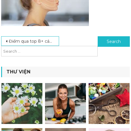
Post navigation
Search for:
Điểm qua top 8+ cách làm căng da mặt được yêu thích nhất
THƯ VIỆN