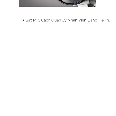
Post navigation
Bật Mí 5 Cách Quản Lý Nhân Viên Bằng Hệ Thống Camera Phổ Biến Hiện Nay