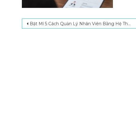
Post navigation
Bật Mí 5 Cách Quản Lý Nhân Viên Bằng Hệ Thống Camera Phổ Biến Hiện Nay