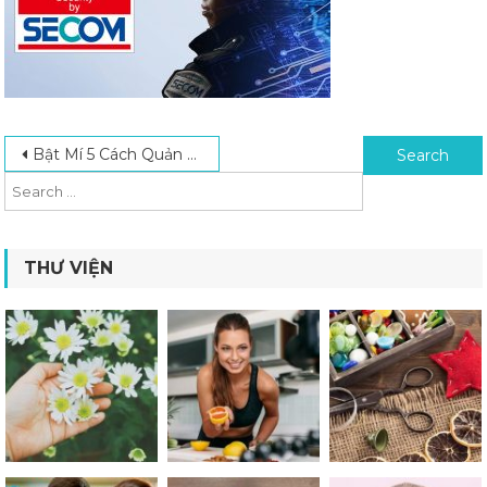
Post navigation
Search for:
Bật Mí 5 Cách Quản Lý Nhân Viên Bằng Hệ Thống Camera Phổ Biến Hiện Nay
THƯ VIỆN