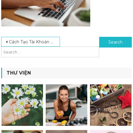
Post navigation
Search for:
Cách Tạo Tài Khoản Alipay Nhanh Chóng Trên Máy Tính Và Điện Thoại
THƯ VIỆN