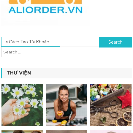
Post navigation
Search for:
Cách Tạo Tài Khoản Alipay Nhanh Chóng Trên Máy Tính Và Điện Thoại
THƯ VIỆN