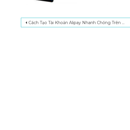
Post navigation
Cách Tạo Tài Khoản Alipay Nhanh Chóng Trên Máy Tính Và Điện Thoại