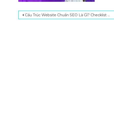
Post navigation
Cấu Trúc Website Chuẩn SEO Là Gì? Checklist Các Tiêu Chuẩn Tối Ưu Web Chuẩn SEO