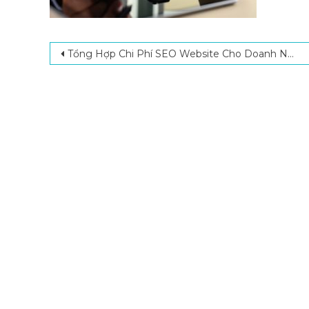
Post navigation
Tổng Hợp Chi Phí SEO Website Cho Doanh Nghiệp Từ A Đến Z