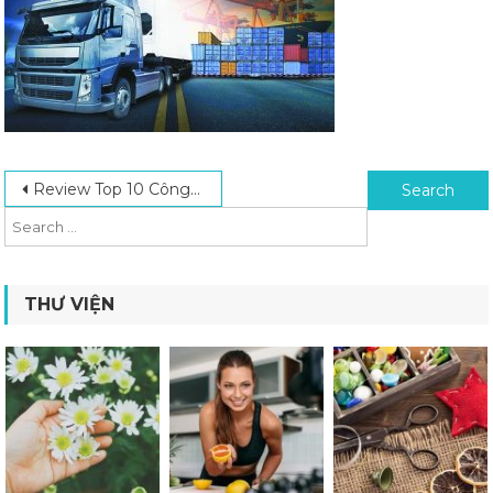
Post navigation
Search for:
Review Top 10 Công Ty Vận Chuyển Việt Trung Uy Tín Chất Lượng Nhất Năm 2024
THƯ VIỆN