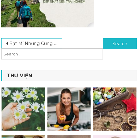
Post navigation
Search for:
Bật Mí Những Cung Đường Phượt Hà Giang Đẹp Nhất Nên Trải Nghiệm
THƯ VIỆN