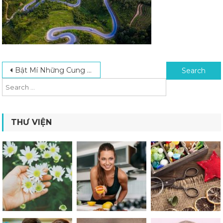
Post navigation
Search for:
Bật Mí Những Cung Đường Phượt Hà Giang Đẹp Nhất Nên Trải Nghiệm
THƯ VIỆN