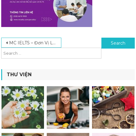
Post navigation
Search for:
MC IELTS – Đơn Vị Luyện Thi IELTS Uy Tín Hàng Đầu Hiện Nay
THƯ VIỆN