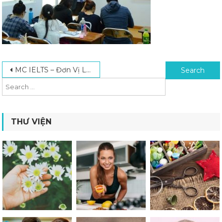
Post navigation
Search for:
MC IELTS – Đơn Vị Luyện Thi IELTS Uy Tín Hàng Đầu Hiện Nay
THƯ VIỆN