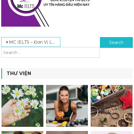
Post navigation
Search for:
MC IELTS – Đơn Vị Luyện Thi IELTS Uy Tín Hàng Đầu Hiện Nay
THƯ VIỆN