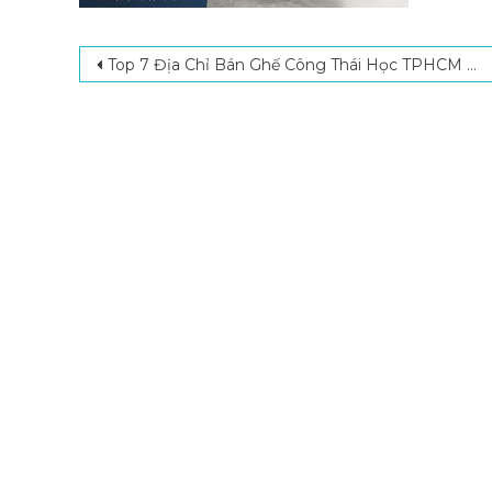
Post navigation
Top 7 Địa Chỉ Bán Ghế Công Thái Học TPHCM Chất Lượng, Giá Tốt