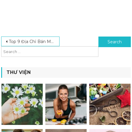
Post navigation
Search for:
Top 9 Địa Chỉ Bán Máy Phát Điện TPHCM Uy Tín, Giá Tốt
THƯ VIỆN