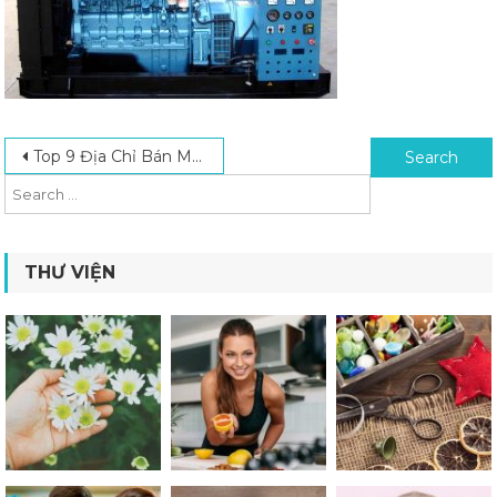
Post navigation
Search for:
Top 9 Địa Chỉ Bán Máy Phát Điện TPHCM Uy Tín, Giá Tốt
THƯ VIỆN